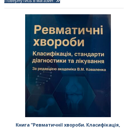
Повернутись в магазин
Книга “РевматичніI хвороби. Класифікація,