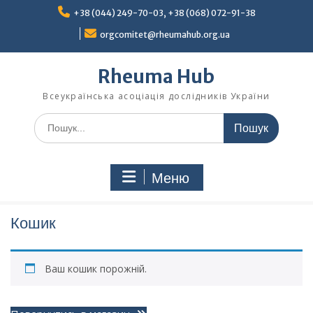
Перейти
+38 (044) 249-70-03, +38 (068) 072-91-38
до
вмісту
orgcomitet@rheumahub.org.ua
Rheuma Hub
Всеукраїнська асоціація дослідників України
Шукати:
Меню
Кошик
Ваш кошик порожній.