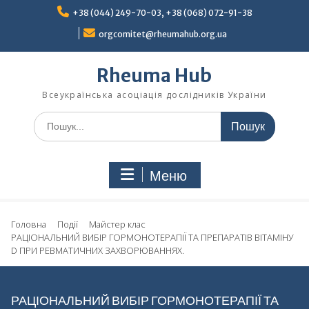
Перейти
+38 (044) 249-70-03, +38 (068) 072-91-38
до
вмісту
orgcomitet@rheumahub.org.ua
Rheuma Hub
Всеукраїнська асоціація дослідників України
Шукати:
Меню
Головна
Події
Майстер клас
РАЦІОНАЛЬНИЙ ВИБІР ГОРМОНОТЕРАПІЇ ТА ПРЕПАРАТІВ ВІТАМІНУ
D ПРИ РЕВМАТИЧНИХ ЗАХВОРЮВАННЯХ.
РАЦІОНАЛЬНИЙ ВИБІР ГОРМОНОТЕРАПІЇ ТА