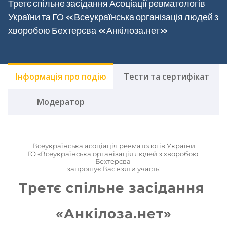
Третє спільне засідання Асоціації ревматологів
України та ГО «Всеукраїнська організація людей з
хворобою Бехтерєва «Анкілоза.нет»
Інформація про подію
Тести та сертифікат
Модератор
Всеукраїнська асоціація ревматологів України
ГО «Всеукраїнська організація людей з хворобою 
Бехтерєва 
запрошує Вас взяти участь:
Третє спільне засідання 
«Анкілоза.нет»