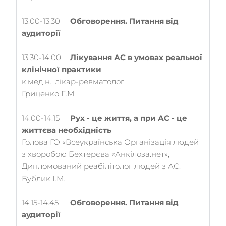
13.00-13.30	
Обговорення. Питання від 
аудиторії
13.30-14.00	
Лікування АС в умовах реальної 
клінічної практики
к.мед.н., лікар-ревматолог
Гриценко Г.М.
14.00-14.15	
Рух - це життя, а при АС - це 
життєва необхідність
Голова ГО «Всеукраїнська Організація людей 
з хворобою Бехтерєва «Анкілоза.нет», 
Дипломований реабілітолог людей з АС.
Бублик І.М.
14.15-14.45	
Обговорення. Питання від 
аудиторії