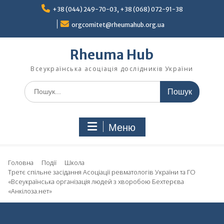
Перейти
+38 (044) 249-70-03, +38 (068) 072-91-38
до
вмісту
orgcomitet@rheumahub.org.ua
Rheuma Hub
Всеукраїнська асоціація дослідників України
Шукати:
Меню
Головна
Події
Школа
Третє спільне засідання Асоціації ревматологів України та ГО
«Всеукраїнська організація людей з хворобою Бехтерєва
«Анкілоза.нет»