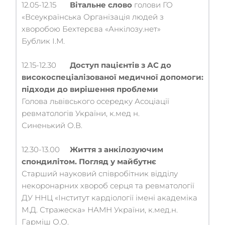
12.05-12.15	
Вітальне слово
 голови ГО 
«Всеукраїнська Організація людей з 
хворобою Бехтерєва «Анкілозу.нет»
Бублик І.М.
12.15-12.30	
Доступ пацієнтів з АС до 
високоспеціалізованої медичної допомоги: 
підходи до вирішення проблеми
Голова львівського осередку Асоціації 
ревматологів України, к.мед н.
Синенький О.В.
12.30-13.00	
Життя з анкілозуючим 
спондилітом. Погляд у майбутнє
Старший науковий співробітник відділу 
некоронарних хвороб серця та ревматології 
ДУ ННЦ «Інститут кардіології імені академіка 
М.Д. Стражеска» НАМН України, к.мед.н.
Гарміш О.О.