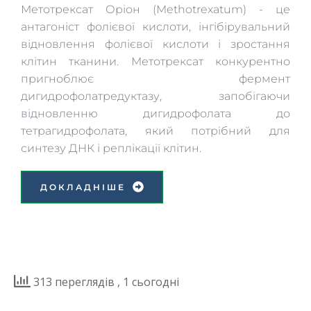
Метотрексат Оріон (Methotrexatum) - це 
антагоніст фолієвої кислоти, інгібірувальний 
відновлення фолієвої кислоти і зростання 
клітин тканини. Метотрексат конкурентно 
пригноблює фермент 
дигидрофолатредуктазу, запобігаючи 
відновленню дигидрофолата до 
тетрагидрофолата, який потрібний для 
синтезу ДНК і реплікації клітин. 
ДОКЛАДНІШЕ
313 переглядів
, 1 сьогодні