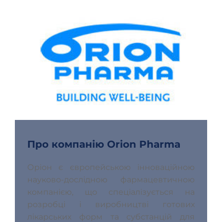
Про компанію Orion Pharma
Оріон є європейською інноваційною 
науково-дослідною фармацевтичною 
компанією, що спеціалізується на 
розробці і виробництві готових 
лікарських форм та субстанцій для 