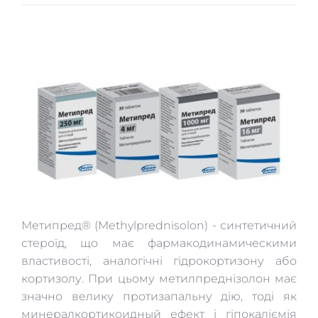
Метипред® (Methylprednisolon) - синтетичний 
стероїд, що має фармакодинамическими 
властивості, аналогічні гідрокортизону або 
кортизолу. При цьому метилпреднізолон має 
значно велику протизапальну дію, тоді як 
минералкортикоидный ефект і гіпокаліємія 