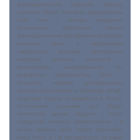
фармацевтичної індустрії. Фахівці 
компанії Оріон постійно розробляють 
нові ліки і методи лікування. 
Основними областями терапії 
фармацевтичних досліджень і розробок 
компанії Orion є невідкладна 
кардіологія, розлади центральної 
нервової системи, онкологія і 
респіраторні захворювання. Усі 
виробничі підприємства Orion і 
більшість науково дослідницьких 
центрів розташовані у Фінляндії. Штаб-
квартира Оріону знаходиться в Эспоо. 
Основними ринками для Оріон 
являються країни Європи і США, 
продукція компанії представлена і в 
інших країнах світу через партнерів. 
Акції Orion A і B котируються на біржі 