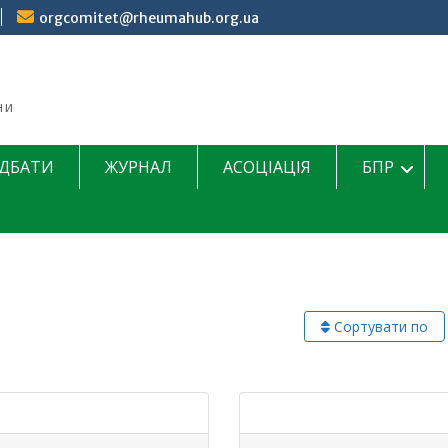
orgcomitet@rheumahub.org.ua
ни
ДБАТИ
ЖУРНАЛ
АСОЦІАЦІЯ
БПР
Сортувати по