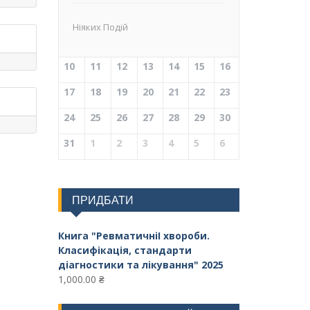
Ніяких Подій
10
11
12
13
14
15
16
17
18
19
20
21
22
23
24
25
26
27
28
29
30
31
1
2
3
4
5
6
ПРИДБАТИ
Книга "РевматичніI хвороби.
Класифікація, стандарти
діагностики та лікування" 2025
1,000.00
₴