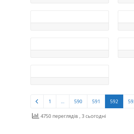
Posts
Newer posts
1
…
590
591
592
59
navigation
4750 переглядів
, 3 сьогодні