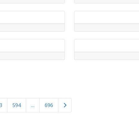
Older posts
3
594
…
696