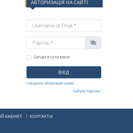
АВТОРИЗАЦІЯ НА САЙТІ
Username or Email
*
Пароль
*
Запам'ятати мене
ВХІД
Створити обліковий запис
Забули пароль?
Й КАБІНЕТ
КОНТАКТИ