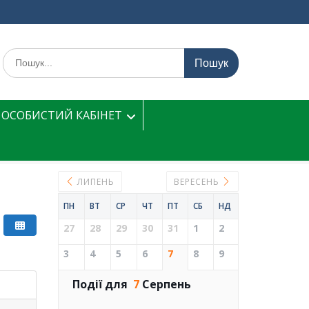
Шукати:
ОСОБИСТИЙ КАБІНЕТ
ЛИПЕНЬ
ВЕРЕСЕНЬ
ПН
ВТ
СР
ЧТ
ПТ
СБ
НД
27
28
29
30
31
1
2
3
4
5
6
7
8
9
Події для
7
Серпень