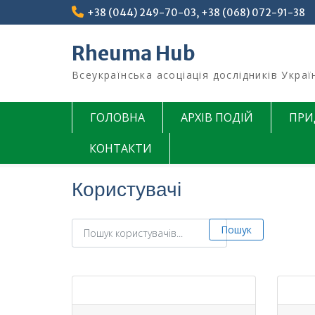
Перейти
+38 (044) 249-70-03, +38 (068) 072-91-38
до
вмісту
Rheuma Hub
Всеукраїнська асоціація дослідників Украї
ГОЛОВНА
АРХІВ ПОДІЙ
ПРИ
КОНТАКТИ
Користувачі
Пошук користувачів...
Пошук користувачів...
Пошук