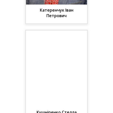
Катеренчук Іван
Петрович
Проф., декан
терапевтичного факультету,
доцент кафедри нефрології
та нирково-замісної терапії
НУОЗ України імені П.Л.
Шупика
Кушніренко Стелла