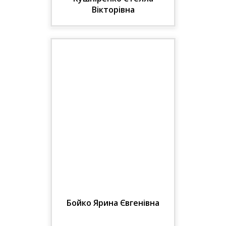
Вікторівна
Д-р мед. наук, проф. кафедри
клінічної імунології та
алергології ЛНМУ ім. Данила
Галицького, Керівник клініки
дитячої імунології та
ревматології,
Західноукраїнський
спеціалізований дитячий
медичний центр, Львів
Бойко Ярина Євгенівна