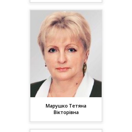
Д-р мед. наук, проф.,
завідувач кафедри
педіатрії-2 НУОЗ України
імені П.Л. Шупика
Марушко Тетяна
Вікторівна