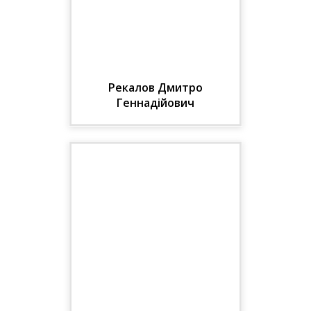
Н.С. Гораль (Київ) – 15 хв.
Запорізької обласної
Обговорення – 10 хв.
клінічної лікарні
Рекалов Дмитро
Геннадійович
Д-р мед. наук, проф., пров.
наук. співроб. ДУ «Інститут
геронтології імені Д.Ф.
Чеботарьова НАМН
України»