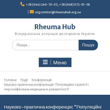
Перейти
+38 (044) 249-70-03, +38 (068) 072-91-38
до
вмісту
orgcomitet@rheumahub.org.ua
Rheuma Hub
Всеукраїнська асоціація дослідників України
Шукати:
Меню
Головна
Події
Конференція
Науково-практична конференція: “Популяційні стратегії і
персоніфікована медицина в ревматології”
Науково-практична конференція: “Популяційні