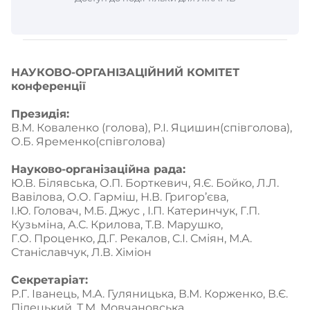
НАУКОВО-ОРГАНІЗАЦІЙНИЙ КОМІТЕТ 
конференції
Президія:
В.М. Коваленко (голова), Р.І. Яцишин(співголова), 
О.Б. Яременко(співголова)
Науково-організаційна рада:
Ю.В. Білявська, О.П. Борткевич, Я.Є. Бойко, Л.Л. 
Вавілова, О.О. Гарміш, Н.В. Григор’єва,
І.Ю. Головач, М.Б. Джус , І.П. Катеринчук, Г.П. 
Кузьміна, А.С. Крилова, Т.В. Марушко,
Г.О. Проценко, Д.Г. Рекалов, C.І. Сміян, М.А. 
Станіславчук, Л.В. Хіміон
Секретаріат:
Р.Г. Іванець, М.А. Гуляницька, В.М. Корженко, В.Є. 
Пілецький, Т.М. Мовчановська