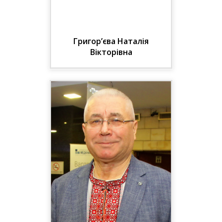
Григор’єва Наталія
Вікторівна
Д-р мед. наук, проф.,
завідувач кафедри
внутрішньої медицини №2 з
професійними хворобами
Української медичної
стоматологічної академії